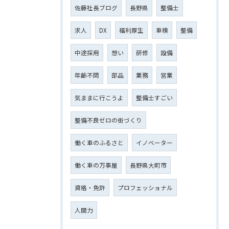
佐藤社長ブログ
長野県
整備士
求人
DX
福利厚生
車検
整備
中途採用
想い
研修
設備
年齢不問
部品
業務
営業
気ままに行こうよ
整備士すごい
整備不良ゼロの街づくり
働く車のふるさと
イノベーター
働く車の万事屋
長野県大町市
資格・免許
プロフェッショナル
人間力