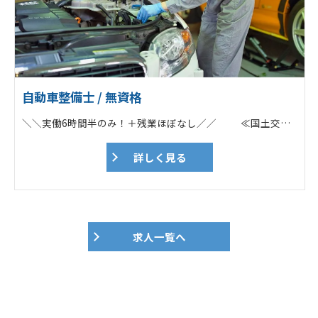
自動車整備士 / 無資格
＼＼実働6時間半のみ！＋残業ほぼなし／／ ≪国土交通省指定の整備工場！≫ POINT ✅「通勤車両の車検代」を負担！ ✅ノルマ一切なし／勉強会あり ✅残業なし／17時に定時退社可能！ ✅年2回の賞与＆各種手当あり ✅「勤続30年以上」のスタッフ多数！ ===================== ★Web面接OK！ ★応募前の工場見学も歓迎！ ===================== 電話でのお問い合わせもOK！ ➔➔➔0261-22-4570 担当：佐藤あて ===================== ♦トラックやバスなどの大型車両が7割 （※基本的にツーマンセルでの作業） ┗ユニック車・平ボディー・トレーラー ┗ダンプ・ミキサー車 ┗大型バス／マイクロバス ┗タイヤドーザーや移動式クレーンも！ ♦一般車両も対応（3割） ┗乗用車や軽自動車・バイクなど ♦担当車種の希望も応相談！ 「初めから大型をやりたい！」という方も 先輩がしっかりサポートします！ 【具体的な仕事内容】 大型商用車（トラック・バス等）、フォークリフトや建設機械などの車検、整備、定期点検などがメイン業務です。乗用車、軽自動車、バイクなども入庫します。 ♦自動車整備業務 ┗自動車整備全般 ┗車検、点検、一般整備 ♦建設機械整備業務 ┗建設機械の整備、点検、特定自主検査（年次検査） ┗建設機械の出張修理（大町市を中心に大北地域） ♦作業伝票、帳票類（各種記録簿）作成 ♦車両引取・納車 ♦電話対応など 地域の安全と環境を支える整備のプロフェッショナルとして、適格な整備技術を習得しながら、安心を提供する自動車整備士として、車検、点検、整備をお任せ致します。 ■各ディーラー、特装メーカー指定サービス工場で的確に対応 各大型商用車ディーラーを始め、各種特装車メーカーの指定サービス工場として、整備マニュアルや、純正部品の提供を行っています。様々な車種の車検・整備を手掛けたり、豊富な研修制度の他、資格取得支援も充実しているので、整備業務だけでなく次世代自動車技術のプロフェッショナルを目指し、キャリアアップをして頂けます。 ■技とICT活用の自動車整備 ツカサ工業では、ICT活用の自動車整備を推進しており、コンピュータでできることはコンピュータに任せ、人が手を使い行わなければならない事に時間を費やしています。整備の在り方を変えて、スマートな整備士ライフを目指しています。 【入社直後】 工場内で先輩の指示の下、整備経験を積んで頂きます。 状況を見て、1人での作業をお任せします。 自動車整備士・建設機械整備技能士の有資格者が在籍しています。 ★iPhone・工具（新調もOK）・作業着一式・安全靴貸与 スマホを支給しますので、わからないことは 電話やチャットですぐに聞くことが可能です！ 近くに先輩がいればその場で、 すぐに回答してくれます。 ★業務に必要な資格取得費用は会社負担！
詳しく見る
求人一覧へ