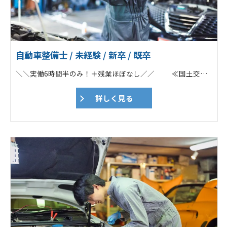
自動車整備士 / 未経験 / 新卒 / 既卒
＼＼実働6時間半のみ！＋残業ほぼなし／／ ≪国土交通省指定の整備工場！≫ POINT ✅「通勤車両の車検代」を負担！ ✅ノルマ一切なし／勉強会あり ✅残業なし／17時に定時退社可能！ ✅年2回の賞与＆各種手当あり ✅「勤続30年以上」のスタッフ多数！ ===================== ★Web面接OK！ ★応募前の工場見学も歓迎！ ===================== 電話でのお問い合わせもOK！ ➔➔➔0261-22-4570 担当：佐藤あて ===================== ♦トラックやバスなどの大型車両が7割 （※基本的にツーマンセルでの作業） ┗ユニック車・平ボディー・トレーラー ┗ダンプ・ミキサー車 ┗大型バス／マイクロバス ┗タイヤドーザーや移動式クレーンも！ ♦一般車両も対応（3割） ┗乗用車や軽自動車・バイクなど ♦担当車種の希望も応相談！ 「初めから大型をやりたい！」という方も 先輩がしっかりサポートします！ 【具体的な仕事内容】 大型商用車（トラック・バス等）、フォークリフトや建設機械などの車検、整備、定期点検などがメイン業務です。乗用車、軽自動車、バイクなども入庫します。 ♦自動車整備業務 ┗自動車整備全般 ┗車検、点検、一般整備 ♦建設機械整備業務 ┗建設機械の整備、点検、特定自主検査（年次検査） ┗建設機械の出張修理（大町市を中心に大北地域） ♦作業伝票、帳票類（各種記録簿）作成 ♦車両引取・納車 ♦電話対応など 地域の安全と環境を支える整備のプロフェッショナルとして、適格な整備技術を習得しながら、安心を提供する自動車整備士として、車検、点検、整備をお任せ致します。 ■各ディーラー、特装メーカー指定サービス工場で的確に対応 各大型商用車ディーラーを始め、各種特装車メーカーの指定サービス工場として、整備マニュアルや、純正部品の提供を行っています。様々な車種の車検・整備を手掛けたり、豊富な研修制度の他、資格取得支援も充実しているので、整備業務だけでなく次世代自動車技術のプロフェッショナルを目指し、キャリアアップをして頂けます。 ■技とICT活用の自動車整備 ツカサ工業では、ICT活用の自動車整備を推進しており、コンピュータでできることはコンピュータに任せ、人が手を使い行わなければならない事に時間を費やしています。整備の在り方を変えて、スマートな整備士ライフを目指しています。 【入社直後】 工場内で先輩の指示の下、整備経験を積んで頂きます。 状況を見て、1人での作業をお任せします。 自動車整備士・建設機械整備技能士の有資格者が在籍しています。 ★iPhone・工具（新調もOK）・作業着一式・安全靴貸与 スマホを支給しますので、わからないことは 電話やチャットですぐに聞くことが可能です！ 近くに先輩がいればその場で、 すぐに回答してくれます。 ★業務に必要な資格取得費用は会社負担！
詳しく見る