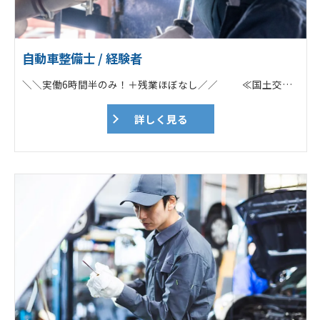
自動車整備士 / 経験者
＼＼実働6時間半のみ！＋残業ほぼなし／／ ≪国土交通省指定の整備工場！≫ POINT ✅「通勤車両の車検代」を負担！ ✅ノルマ一切なし／勉強会あり ✅残業なし／17時に定時退社可能！ ✅年2回の賞与＆各種手当あり ✅「勤続30年以上」のスタッフ多数！ ===================== ★Web面接OK！ ★応募前の工場見学も歓迎！ ===================== 電話でのお問い合わせもOK！ ➔➔➔0261-22-4570 担当：佐藤あて ===================== ♦トラックやバスなどの大型車両が7割 （※基本的にツーマンセルでの作業） ┗ユニック車・平ボディー・トレーラー ┗ダンプ・ミキサー車 ┗大型バス／マイクロバス ┗タイヤドーザーや移動式クレーンも！ ♦一般車両も対応（3割） ┗乗用車や軽自動車・バイクなど ♦担当車種の希望も応相談！ 「初めから大型をやりたい！」という方も 先輩がしっかりサポートします！ 【具体的な仕事内容】 大型商用車（トラック・バス等）、フォークリフトや建設機械などの車検、整備、定期点検などがメイン業務です。乗用車、軽自動車、バイクなども入庫します。 ♦自動車整備業務 ┗自動車整備全般 ┗車検、点検、一般整備 ♦建設機械整備業務 ┗建設機械の整備、点検、特定自主検査（年次検査） ┗建設機械の出張修理（大町市を中心に大北地域） ♦作業伝票、帳票類（各種記録簿）作成 ♦車両引取・納車 ♦電話対応など 地域の安全と環境を支える整備のプロフェッショナルとして、適格な整備技術を習得しながら、安心を提供する自動車整備士として、車検、点検、整備をお任せ致します。 ■各ディーラー、特装メーカー指定サービス工場で的確に対応 各大型商用車ディーラーを始め、各種特装車メーカーの指定サービス工場として、整備マニュアルや、純正部品の提供を行っています。様々な車種の車検・整備を手掛けたり、豊富な研修制度の他、資格取得支援も充実しているので、整備業務だけでなく次世代自動車技術のプロフェッショナルを目指し、キャリアアップをして頂けます。 ■技とICT活用の自動車整備 ツカサ工業では、ICT活用の自動車整備を推進しており、コンピュータでできることはコンピュータに任せ、人が手を使い行わなければならない事に時間を費やしています。整備の在り方を変えて、スマートな整備士ライフを目指しています。 【入社直後】 工場内で先輩の指示の下、整備経験を積んで頂きます。 状況を見て、1人での作業をお任せします。 自動車整備士・建設機械整備技能士の有資格者が在籍しています。 ★iPhone・工具（新調もOK）・作業着一式・安全靴貸与 スマホを支給しますので、わからないことは 電話やチャットですぐに聞くことが可能です！ 近くに先輩がいればその場で、 すぐに回答してくれます。 ★業務に必要な資格取得費用は会社負担！
詳しく見る