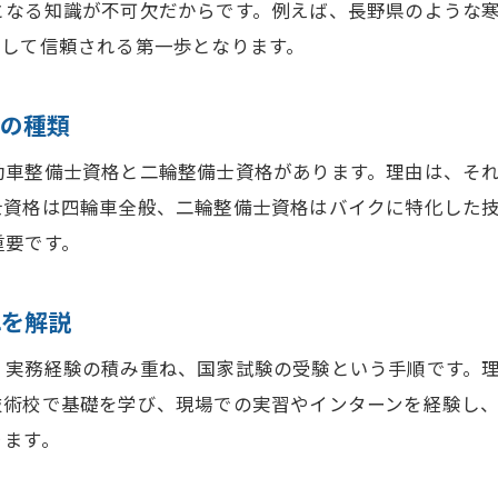
となる知識が不可欠だからです。例えば、長野県のような
職場で学べる整備士の技術と知識の広げ方
として信頼される第一歩となります。
学校なしでも整備士資格は取得できるのか
整備士資格を独学で目指す際の注意点
格の種類
学校に通わず整備士資格を取得する流れ
動車整備士資格と二輪整備士資格があります。理由は、そ
実務経験があれば整備士資格取得は可能か
士資格は四輪車全般、二輪整備士資格はバイクに特化した
働きながら整備士資格取得を目指す方法
重要です。
独学で整備士資格合格を実現する勉強法
三級整備士と二級整備士の違いを徹底解説
れを解説
三級整備士と二級整備士の業務範囲の違い
、実務経験の積み重ね、国家試験の受験という手順です。
受験資格や難易度で見る整備士資格の比較
技術校で基礎を学び、現場での実習やインターンを経験し
整備士資格の将来性とキャリアアップ視点
ります。
三級整備士から二級整備士を目指すステップ