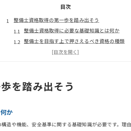
目次
整備士資格取得の第一歩を踏み出そう
整備士資格取得に必要な基礎知識とは何か
整備士を目指す上で押さえるべき資格の種類
資格取得までのステップと実践の流れを解説
整備士資格取得に向けた学習計画の立て方
現場で活きる整備士の知識と技術習得法
一歩を踏み出そう
長野県で整備士を目指すなら知るべき実務経験
整備士資格取得に必要な実務経験の全体像
実務経験が整備士の就職活動で有利な理由
は何か
長野県特有の現場で求められる整備士力
の構造や機能、安全基準に関する基礎知識が必要です。理
整備士見習いとして実力を磨くポイント