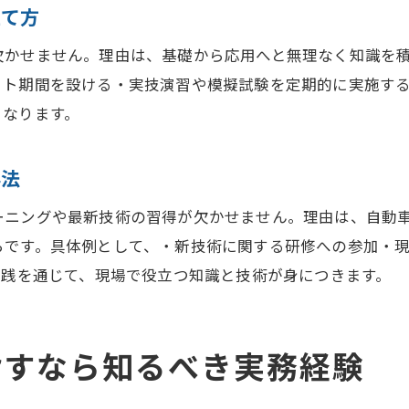
実務経験と資格取得の関係性を詳しく解説
立て方
自動車整備士資格の学び方と実践的アプローチ
欠かせません。理由は、基礎から応用へと無理なく知識を
自動車整備士資格取得に効果的な学習法
ット期間を設ける・実技演習や模擬試験を定期的に実施す
整備士に必要な実技力を身につけるコツ
となります。
現場で役立つ自動車整備士の応用技術
自動車整備士として長く働くための工夫
得法
先輩整備士から学ぶ実践的な知識の吸収法
ーニングや最新技術の習得が欠かせません。理由は、自動
ハローワークを活用した整備士キャリアアップ術
らです。具体例として、・新技術に関する研修への参加・
ハローワークで受けられる整備士資格支援
実践を通じて、現場で役立つ知識と技術が身につきます。
整備士の求人情報と転職サポートの活用方法
資格取得に有利なハローワークの活用術
指すなら知るべき実務経験
整備士として働きながら資格を取るポイント
キャリアアップを目指す整備士向け情報収集