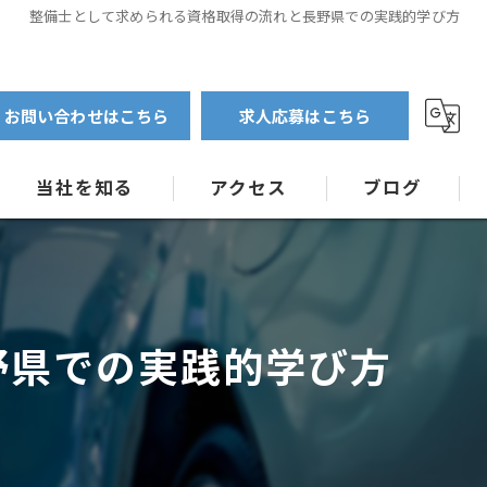
整備士として求められる資格取得の流れと長野県での実践的学び方
お問い合わせはこちら
求人応募はこちら
当社を知る
アクセス
ブログ
大型自動車
コラム
特殊車両
野県での実践的学び方
指定工場
未経験
キャリアアップ