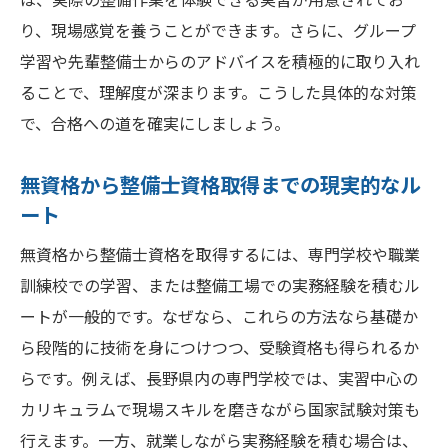
整備士資格取得の流れとおすすめのステッ
り、現場感覚を養うことができます。さらに、グループ
プ
学習や先輩整備士からのアドバイスを積極的に取り入れ
資格別に見る整備士のキャリアパスや将来
ることで、理解度が深まります。こうした具体的な対策
性
で、合格への道を確実にしましょう。
働きながら整備士資格を取る現実的な方法
無資格から整備士資格取得までの現実的なル
働きながら整備士資格取得を目指すスケジ
ート
ュール管理
整備士資格取得に役立つ夜間や通信講座の
無資格から整備士資格を取得するには、専門学校や職業
活用法
訓練校での学習、または整備工場での実務経験を積むル
ートが一般的です。なぜなら、これらの方法なら基礎か
現場経験を活かした整備士資格試験の攻略
ら段階的に技術を身につけつつ、受験資格も得られるか
法
らです。例えば、長野県内の専門学校では、実習中心の
資格取得を支援する企業や公的機関の制度
カリキュラムで現場スキルを磨きながら国家試験対策も
紹介
行えます。一方、就業しながら実務経験を積む場合は、