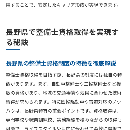
向
用することで、安定したキャリア形成が実現できます。
資格更新や追加取得で広がる整備士の将来
性
長野県で整備士資格取得を実現す
長野県で理想のキャリアを築く整備士の未来
る秘訣
長野県で整備士として働く魅力とやりがい
整備士資格取得が未来のキャリア形成に役
長野県の整備士資格制度の特徴を徹底解説
立つ理由
自動車業界の変化と整備士の役割の進化
整備士資格取得を目指す際、長野県の制度には独自の特
地域社会に貢献する整備士の新しい働き方
徴があります。まず、自動車整備士や二輪整備士など複
数の資格があり、地域の交通事情や気候に合わせた技術
最新技術が求められる整備士の将来展望
習得が求められます。特に四輪駆動車や雪道対応のノウ
整備士資格取得から始まる理想のキャリア
ハウは、長野県特有の重要ポイントです。資格取得は、
設計
専門学校や職業訓練校、実務経験を積みながらの取得も
可能で、ライフスタイルや目的に合わせて柔軟に選択で