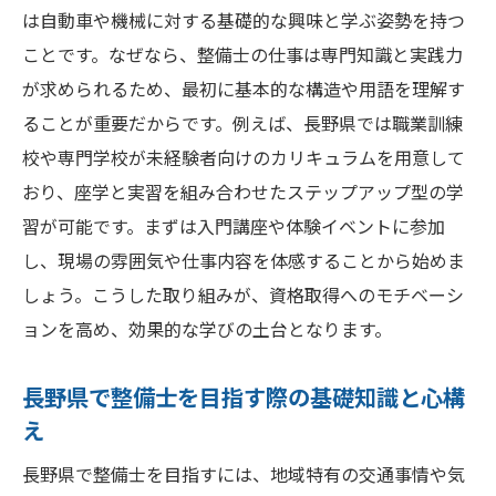
ポイント
は自動車や機械に対する基礎的な興味と学ぶ姿勢を持つ
ことです。なぜなら、整備士の仕事は専門知識と実践力
長野県で整備士資格取得を実現する秘訣
が求められるため、最初に基本的な構造や用語を理解す
長野県の整備士資格制度の特徴を徹底解説
ることが重要だからです。例えば、長野県では職業訓練
整備士資格取得に役立つ専門学校の選び方
校や専門学校が未経験者向けのカリキュラムを用意して
長野県自動車整備振興会の講習と活用法
おり、座学と実習を組み合わせたステップアップ型の学
整備士資格取得に必要な実務経験の積み方
習が可能です。まずは入門講座や体験イベントに参加
整備士資格取得後の就職先探しのポイント
し、現場の雰囲気や仕事内容を体感することから始めま
整備士資格取得をサポートする公的制度の
しょう。こうした取り組みが、資格取得へのモチベーシ
活用術
ョンを高め、効果的な学びの土台となります。
学校なしで整備士資格取得は可能なのか徹底解
長野県で整備士を目指す際の基礎知識と心構
説
え
学校に通わず整備士資格を取得する方法と
注意点
長野県で整備士を目指すには、地域特有の交通事情や気