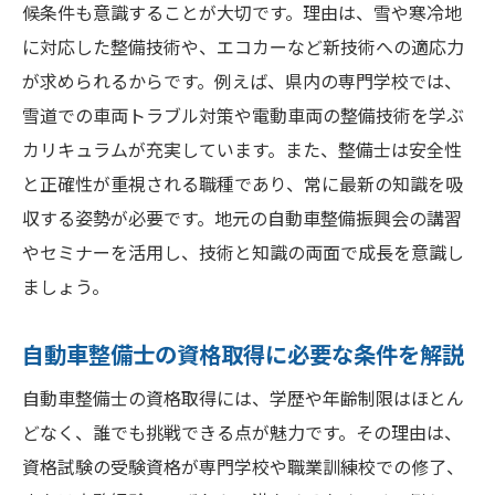
実務経験から整備士資格取得を目指す現実
候条件も意識することが大切です。理由は、雪や寒冷地
に対応した整備技術や、エコカーなど新技術への適応力
独学で整備士資格合格を目指す際のポイン
が求められるからです。例えば、県内の専門学校では、
ト
雪道での車両トラブル対策や電動車両の整備技術を学ぶ
ハローワークを活用した整備士資格取得の
カリキュラムが充実しています。また、整備士は安全性
流れ
と正確性が重視される職種であり、常に最新の知識を吸
未経験からでも整備士資格は本当に取れる
収する姿勢が必要です。地元の自動車整備振興会の講習
のか
やセミナーを活用し、技術と知識の両面で成長を意識し
整備士資格取得に必要な実践力の身につけ
ましょう。
方
効率的に整備士を目指す学び方と実務経験
自動車整備士の資格取得に必要な条件を解説
効率的な整備士資格の勉強法と学習スケジ
自動車整備士の資格取得には、学歴や年齢制限はほとん
ュール
どなく、誰でも挑戦できる点が魅力です。その理由は、
整備士になるための実務経験の積み方と活
資格試験の受験資格が専門学校や職業訓練校での修了、
用法