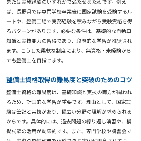
または実務経験のいずれかで満たせるためです。例え
長野県の専門学校で学ぶ整備士スキルの魅
ば、長野県では専門学校卒業後に国家試験を受験するル
力
ートや、整備工場で実務経験を積みながら受験資格を得
実務で役立つ整備士の知識とトラブル対応
るパターンがあります。必要な条件は、基礎的な自動車
力
知識と実技能力の習得であり、段階的な学習が推奨され
整備士資格試験の出題傾向と対策ポイント
ます。こうした柔軟な制度により、無資格・未経験から
でも整備士を目指せます。
整備士資格取得後に求められる継続学習の
重要性
整備士資格取得の難易度と突破のためのコツ
自動車整備士資格の種類と選び方を知る
整備士資格の難易度は、基礎知識と実技の両方が問われ
整備士資格の等級ごとの違いと特徴を解説
るため、計画的な学習が重要です。理由として、国家試
自分に適した整備士資格の選び方のポイン
験は筆記と実技があり、幅広い分野の理解が求められる
ト
からです。具体的には、過去問題の繰り返し演習や、模
車体整備士資格の取得方法と活用方法
擬試験の活用が効果的です。また、専門学校や講習会で
長野県で人気の整備士資格とそのメリット
は、実際の整備作業を体験できる実習が用意されてお