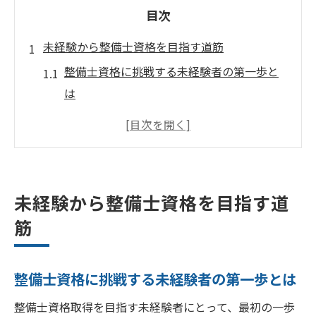
目次
未経験から整備士資格を目指す道筋
整備士資格に挑戦する未経験者の第一歩と
は
長野県で整備士を目指す際の基礎知識と心
構え
自動車整備士の資格取得に必要な条件を解
説
未経験から整備士資格を目指す道
整備士資格取得の難易度と突破のためのコ
筋
ツ
無資格から整備士資格取得までの現実的な
整備士資格に挑戦する未経験者の第一歩とは
ルート
整備士としてキャリアを始めるための準備
整備士資格取得を目指す未経験者にとって、最初の一歩