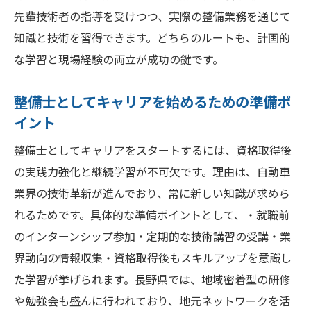
整備士資格取得後のキャリアアップ事例を
先輩技術者の指導を受けつつ、実際の整備業務を通じて
紹介
知識と技術を習得できます。どちらのルートも、計画的
仕事と資格勉強を両立させるためのコツと
な学習と現場経験の両立が成功の鍵です。
工夫
キャリアアップへつながる整備士資格の活用術
整備士としてキャリアを始めるための準備ポ
整備士資格がもたらすキャリアアップの可
イント
能性
整備士としてキャリアをスタートするには、資格取得後
資格取得後のスキルアップ方法と専門分野
の実践力強化と継続学習が不可欠です。理由は、自動車
の選択
業界の技術革新が進んでおり、常に新しい知識が求めら
整備士資格を活かした就職・転職活動の進
れるためです。具体的な準備ポイントとして、・就職前
め方
のインターンシップ参加・定期的な技術講習の受講・業
地域の需要に応じた整備士キャリアの広げ
界動向の情報収集・資格取得後もスキルアップを意識し
方
た学習が挙げられます。長野県では、地域密着型の研修
整備士資格保有者が活躍する業界の最新動
や勉強会も盛んに行われており、地元ネットワークを活