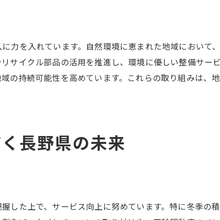
整備士の成長を促す地域要求
顧客満足を追求するための新技術
入に力を入れています。自然環境に恵まれた地域において
地域に根差したサービス革新
やリサイクル部品の活用を推進し、環境に優しい整備サー
整備業界におけるプロフェッショナルの育成
地域の持続可能性を高めています。これらの取り組みは、
地域貢献を目指す整備士の挑戦
整備士が切り拓く長野県の産業の未来
地域産業の未来を担う整備士の役割
持続可能な成長を目指した技術革新
描く長野県の未来
新しい産業トレンドに対応する整備技術
地域産業の競争力を高める整備士の取り組み
整備士が主導する地域の産業革新
把握した上で、サービス向上に努めています。特に冬季の
次世代の産業を支える整備士のビジョン