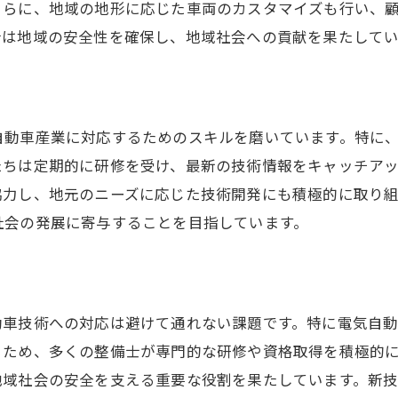
さらに、地域の地形に応じた車両のカスタマイズも行い、
整備士が地域経済に与える多様な影響
士は地域の安全性を確保し、地域社会への貢献を果たしてい
地域の将来を見据えた整備士の役割
雪国で活躍する整備士の技術と信頼構築
雪への対応に特化した整備技術
自動車産業に対応するためのスキルを磨いています。特に
厳しい気候条件下での自動車メンテナンス
たちは定期的に研修を受け、最新の技術情報をキャッチア
冬季安全性を確保するための整備技術
協力し、地元のニーズに応じた技術開発にも積極的に取り組
信頼構築の鍵となる技術サポート
社会の発展に寄与することを目指しています。
地域住民に安心を提供する整備士の心得
雪国特有の整備課題とその解決法
長野県の整備士が地域産業に与える影響
動車技術への対応は避けて通れない課題です。特に電気自
整備士が支える地域の自動車産業
るため、多くの整備士が専門的な研修や資格取得を積極的
産業成長を促進する整備技術の進化
地域社会の安全を支える重要な役割を果たしています。新