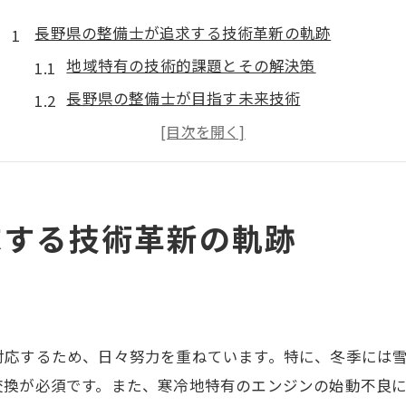
長野県の整備士が追求する技術革新の軌跡
地域特有の技術的課題とその解決策
長野県の整備士が目指す未来技術
新技術導入による整備士スキルの向上
地域の特性に応じた技術トレーニング
整備士が地域産業に貢献する技術革新
求する技術革新の軌跡
長野県における持続可能な整備技術
地域密着型整備士が描く長野県の未来
地元ニーズに即したサービス向上
地域社会との強固なパートナーシップ
対応するため、日々努力を重ねています。特に、冬季には
顧客信頼を築くためのコミュニケーション戦略
交換が必須です。また、寒冷地特有のエンジンの始動不良
地域産業と整備士の相互成長モデル