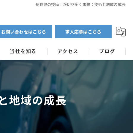
長野県の整備士が切り拓く未来：技術と地域の成長
お問い合わせはこちら
求人応募はこちら
当社を知る
アクセス
ブログ
大型自動車
コラム
特殊車両
と地域の成長
指定工場
未経験
キャリアアップ