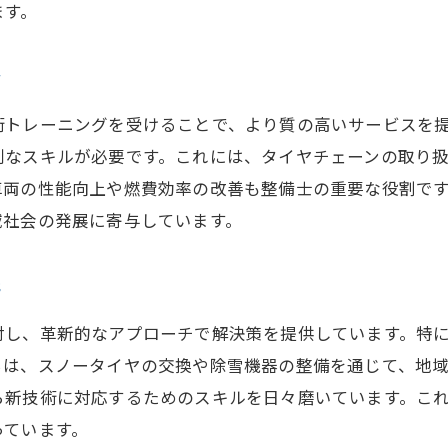
地域経済への貢献を果たす整備士
ます。
技術力が地域産業の競争力を高める
整備士が導く地方産業のグローバル展開
グ
自動車産業の未来を左右する整備技術
術トレーニングを受けることで、より質の高いサービスを
整備士の技術力が生む安心安全な長野県
別なスキルが必要です。これには、タイヤチェーンの取り
地域の安全性向上に貢献する整備士
車両の性能向上や燃費効率の改善も整備士の重要な役割で
域社会の発展に寄与しています。
整備士が提供する安心の技術サポート
事故を未然に防ぐ信頼の整備技術
新
地域の安全を守るための日々の努力
整備士の技術が作る安全な交通環境
対し、革新的なアプローチで解決策を提供しています。特
地域住民の生活を支える整備士の役割
ちは、スノータイヤの交換や除雪機器の整備を通じて、地
ら新技術に対応するためのスキルを日々磨いています。こ
地域のニーズに応える整備士の挑戦と成長
っています。
多様化する顧客ニーズへの対応策