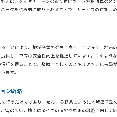
。例えば、タイヤチェーンの取り付けや、四輪駆動車のメ
整備士の技術が長野県の自動車産業を支える
ドバックを積極的に取り入れることで、サービスの質を高
地元自動車メーカーとの連携強化
技術力が生む地域産業の発展
整備士の専門知識と自動車産業の関係
プ
自動車産業に不可欠な整備士の存在
することにより、地域全体の発展に寄与しています。地元
長野県の自動車産業を支える最先端技術
に提供し、車両の安全性向上を推進しています。このよう
整備士が推進する地域自動車産業の未来
の信頼を得ることで、整備士としてのスキルアップにも繋
ています。
ション戦略
スを行うだけではありません。長野県のように地域密着型
に、雪の多い環境ではタイヤの選択や車両の調整に関して