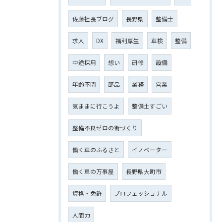
佐藤社長ブログ
長野県
整備士
求人
DX
福利厚生
車検
整備
中途採用
想い
研修
設備
年齢不問
部品
業務
営業
気ままに行こうよ
整備士すごい
整備不良ゼロの街づくり
働く車のふるさと
イノベーター
働く車の万事屋
長野県大町市
資格・免許
プロフェッショナル
人間力