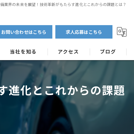
整備業界の未来を展望！技術革新がもたらす進化とこれからの課題とは？
お問い合わせはこちら
求人応募はこちら
当社を知る
アクセス
ブログ
大型自動車
コラム
す進化とこれからの課題
特殊車両
指定工場
未経験
キャリアアップ