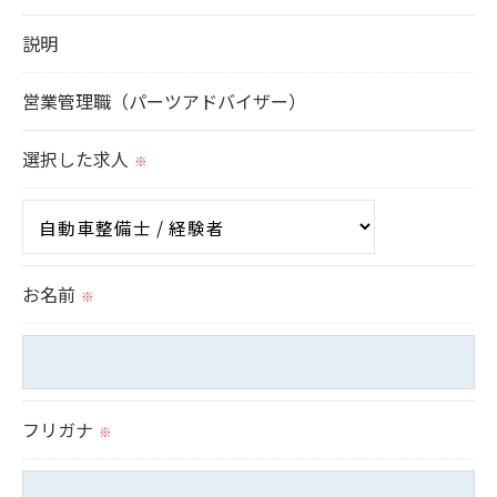
個人情報を外部に委託する場合があります。
説明
これらの委託先に対しては個人情報保護契約等の措
置をとり、適切な監督を行います。
営業管理職（パーツアドバイザー）
＜個人情報の安全管理＞
選択した求人
※
当社では、個人情報の漏洩等がなされないよう、適
切に安全管理対策を実施します。
＜個人情報を与えなかった場合に生じる結果＞
お名前
※
必要な情報を頂けない場合は、それに対応した当社
のサービスをご提供できない場合がございますので
予めご了承ください。
フリガナ
※
＜個人情報の開示･訂正・削除･利用停止の手続につ
いて＞