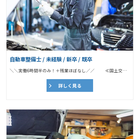
自動車整備士 / 未経験 / 新卒 / 既卒
＼＼実働6時間半のみ！＋残業ほぼなし／／ ≪国土交通省指定の整備工場！≫ POINT ✅「通勤車両の車検代」を負担！ ✅ノルマ一切なし／勉強会あり ✅残業なし／17時に定時退社可能！ ✅年2回の賞与＆各種手当あり ✅「勤続30年以上」のスタッフ多数！ ===================== ★Web面接OK！ ★応募前の工場見学も歓迎！ ===================== 電話でのお問い合わせもOK！ ➔➔➔0261-22-4570 担当：佐藤あて ===================== ♦トラックやバスなどの大型車両が7割 （※基本的にツーマンセルでの作業） ┗ユニック車・平ボディー・トレーラー ┗ダンプ・ミキサー車 ┗大型バス／マイクロバス ┗タイヤドーザーや移動式クレーンも！ ♦一般車両も対応（3割） ┗乗用車や軽自動車・バイクなど ♦担当車種の希望も応相談！ 「初めから大型をやりたい！」という方も 先輩がしっかりサポートします！ 【具体的な仕事内容】 大型商用車（トラック・バス等）、フォークリフトや建設機械などの車検、整備、定期点検などがメイン業務です。乗用車、軽自動車、バイクなども入庫します。 ♦自動車整備業務 ┗自動車整備全般 ┗車検、点検、一般整備 ♦建設機械整備業務 ┗建設機械の整備、点検、特定自主検査（年次検査） ┗建設機械の出張修理（大町市を中心に大北地域） ♦作業伝票、帳票類（各種記録簿）作成 ♦車両引取・納車 ♦電話対応など 地域の安全と環境を支える整備のプロフェッショナルとして、適格な整備技術を習得しながら、安心を提供する自動車整備士として、車検、点検、整備をお任せ致します。 ■各ディーラー、特装メーカー指定サービス工場で的確に対応 各大型商用車ディーラーを始め、各種特装車メーカーの指定サービス工場として、整備マニュアルや、純正部品の提供を行っています。様々な車種の車検・整備を手掛けたり、豊富な研修制度の他、資格取得支援も充実しているので、整備業務だけでなく次世代自動車技術のプロフェッショナルを目指し、キャリアアップをして頂けます。 ■技とICT活用の自動車整備 ツカサ工業では、ICT活用の自動車整備を推進しており、コンピュータでできることはコンピュータに任せ、人が手を使い行わなければならない事に時間を費やしています。整備の在り方を変えて、スマートな整備士ライフを目指しています。 【入社直後】 工場内で先輩の指示の下、整備経験を積んで頂きます。 状況を見て、1人での作業をお任せします。 自動車整備士・建設機械整備技能士の有資格者が在籍しています。 ★iPhone・工具（新調もOK）・作業着一式・安全靴貸与 スマホを支給しますので、わからないことは 電話やチャットですぐに聞くことが可能です！ 近くに先輩がいればその場で、 すぐに回答してくれます。 ★業務に必要な資格取得費用は会社負担！
詳しく見る