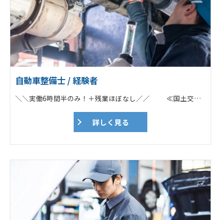
自動車整備士 / 経験者
＼＼実働6時間半のみ！＋残業ほぼなし／／ ≪国土交通省指定の整備工場！≫ POINT ✅「通勤車両の車検代」を負担！ ✅ノルマ一切なし／勉強会あり ✅残業なし／17時に定時退社可能！ ✅年2回の賞与＆各種手当あり ✅「勤続30年以上」のスタッフ多数！ ===================== ★Web面接OK！ ★応募前の工場見学も歓迎！ ===================== 電話でのお問い合わせもOK！ ➔➔➔0261-22-4570 担当：佐藤あて ===================== ♦トラックやバスなどの大型車両が7割 （※基本的にツーマンセルでの作業） ┗ユニック車・平ボディー・トレーラー ┗ダンプ・ミキサー車 ┗大型バス／マイクロバス ┗タイヤドーザーや移動式クレーンも！ ♦一般車両も対応（3割） ┗乗用車や軽自動車・バイクなど ♦担当車種の希望も応相談！ 「初めから大型をやりたい！」という方も 先輩がしっかりサポートします！ 【具体的な仕事内容】 大型商用車（トラック・バス等）、フォークリフトや建設機械などの車検、整備、定期点検などがメイン業務です。乗用車、軽自動車、バイクなども入庫します。 ♦自動車整備業務 ┗自動車整備全般 ┗車検、点検、一般整備 ♦建設機械整備業務 ┗建設機械の整備、点検、特定自主検査（年次検査） ┗建設機械の出張修理（大町市を中心に大北地域） ♦作業伝票、帳票類（各種記録簿）作成 ♦車両引取・納車 ♦電話対応など 地域の安全と環境を支える整備のプロフェッショナルとして、適格な整備技術を習得しながら、安心を提供する自動車整備士として、車検、点検、整備をお任せ致します。 ■各ディーラー、特装メーカー指定サービス工場で的確に対応 各大型商用車ディーラーを始め、各種特装車メーカーの指定サービス工場として、整備マニュアルや、純正部品の提供を行っています。様々な車種の車検・整備を手掛けたり、豊富な研修制度の他、資格取得支援も充実しているので、整備業務だけでなく次世代自動車技術のプロフェッショナルを目指し、キャリアアップをして頂けます。 ■技とICT活用の自動車整備 ツカサ工業では、ICT活用の自動車整備を推進しており、コンピュータでできることはコンピュータに任せ、人が手を使い行わなければならない事に時間を費やしています。整備の在り方を変えて、スマートな整備士ライフを目指しています。 【入社直後】 工場内で先輩の指示の下、整備経験を積んで頂きます。 状況を見て、1人での作業をお任せします。 自動車整備士・建設機械整備技能士の有資格者が在籍しています。 ★iPhone・工具（新調もOK）・作業着一式・安全靴貸与 スマホを支給しますので、わからないことは 電話やチャットですぐに聞くことが可能です！ 近くに先輩がいればその場で、 すぐに回答してくれます。 ★業務に必要な資格取得費用は会社負担！
詳しく見る