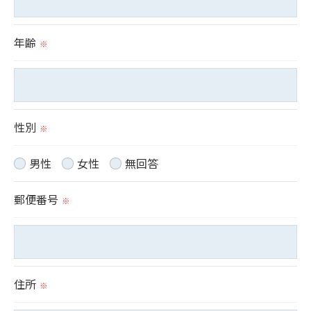
当社では、お客様の個人情報の開示･訂正･削除・利
年齢
用停止の手続を定めさせて頂いております。
※
ご本人である事を確認のうえ、対応させて頂きま
す。
個人情報の開示･訂正･削除・利用停止の具体的手続
性別
きにつきましては、お電話でお問合せ下さい。
※
男性
女性
無回答
郵便番号
※
住所
※