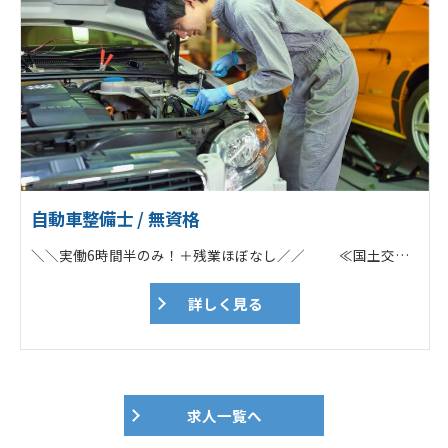
自動車整備士 / 無資格
＼＼実働6時間半のみ！＋残業ほぼなし／／ ≪国土交通省指定の整備工場！≫ POINT ✅「通勤車両の車検代」を負担！ ✅ノルマ一切なし／勉強会あり ✅残業なし／17時に定時退社可能！ ✅年2回の賞与＆各種手当あり ✅「勤続30年以上」のスタッフ多数！ ===================== ★Web面接OK！ ★応募前の工場見学も歓迎！ ===================== 電話でのお問い合わせもOK！ ➔➔➔0261-22-4570 担当：佐藤あて ===================== ♦トラックやバスなどの大型車両が7割 （※基本的にツーマンセルでの作業） ┗ユニック車・平ボディー・トレーラー ┗ダンプ・ミキサー車 ┗大型バス／マイクロバス ┗タイヤドーザーや移動式クレーンも！ ♦一般車両も対応（3割） ┗乗用車や軽自動車・バイクなど ♦担当車種の希望も応相談！ 「初めから大型をやりたい！」という方も 先輩がしっかりサポートします！ 【具体的な仕事内容】 大型商用車（トラック・バス等）、フォークリフトや建設機械などの車検、整備、定期点検などがメイン業務です。乗用車、軽自動車、バイクなども入庫します。 ♦自動車整備業務 ┗自動車整備全般 ┗車検、点検、一般整備 ♦建設機械整備業務 ┗建設機械の整備、点検、特定自主検査（年次検査） ┗建設機械の出張修理（大町市を中心に大北地域） ♦作業伝票、帳票類（各種記録簿）作成 ♦車両引取・納車 ♦電話対応など 地域の安全と環境を支える整備のプロフェッショナルとして、適格な整備技術を習得しながら、安心を提供する自動車整備士として、車検、点検、整備をお任せ致します。 ■各ディーラー、特装メーカー指定サービス工場で的確に対応 各大型商用車ディーラーを始め、各種特装車メーカーの指定サービス工場として、整備マニュアルや、純正部品の提供を行っています。様々な車種の車検・整備を手掛けたり、豊富な研修制度の他、資格取得支援も充実しているので、整備業務だけでなく次世代自動車技術のプロフェッショナルを目指し、キャリアアップをして頂けます。 ■技とICT活用の自動車整備 ツカサ工業では、ICT活用の自動車整備を推進しており、コンピュータでできることはコンピュータに任せ、人が手を使い行わなければならない事に時間を費やしています。整備の在り方を変えて、スマートな整備士ライフを目指しています。 【入社直後】 工場内で先輩の指示の下、整備経験を積んで頂きます。 状況を見て、1人での作業をお任せします。 自動車整備士・建設機械整備技能士の有資格者が在籍しています。 ★iPhone・工具（新調もOK）・作業着一式・安全靴貸与 スマホを支給しますので、わからないことは 電話やチャットですぐに聞くことが可能です！ 近くに先輩がいればその場で、 すぐに回答してくれます。 ★業務に必要な資格取得費用は会社負担！
詳しく見る
求人一覧へ